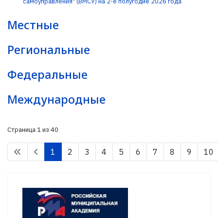
самоуправления" (ВМСУ) на 2-е полугодие 2026 года
Местные
Региональные
Федеральные
Международные
Страница 1 из 40
1
2
3
4
5
6
7
8
9
10