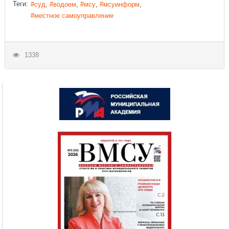
Теги:
суд
водоем
мсу
мсуинформ
местное самоуправление
1338